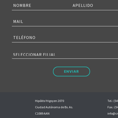
Hipólito Yrigoyen 2070
Tel.: (5
Ciudad Autónoma de Bs. As.
Fax.: (
C1089 AAN
info@cr