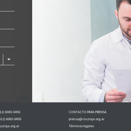
411) 6065-0450
CONTACTO PARA PRENSA
5411) 6065-0450
prensa@cruzroja.org.ar
uzroja.org.ar
Términos legales