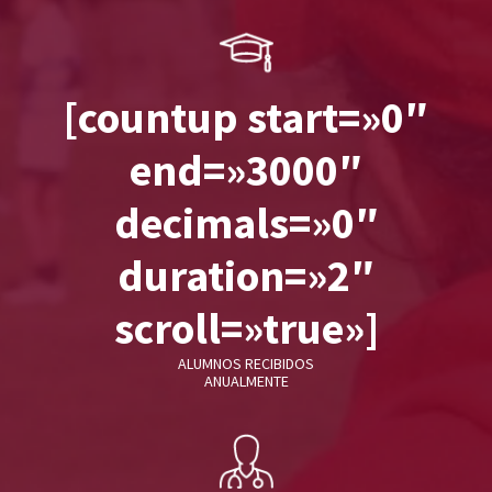
[countup start=»0″
end=»3000″
decimals=»0″
duration=»2″
scroll=»true»]
ALUMNOS RECIBIDOS
ANUALMENTE