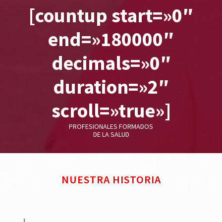
[countup start=»0″
end=»180000″
decimals=»0″
duration=»2″
scroll=»true»]
PROFESIONALES FORMADOS
DE LA SALUD
NUESTRA HISTORIA